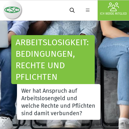
ICH WERDE MITGLIED
ARBEITSLOSIGKEIT:
BEDINGUNGEN,
RECHTE UND
PFLICHTEN
Wer hat Anspruch auf
Arbeitslosengeld und
welche Rechte und Pflichten
sind damit verbunden?