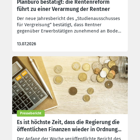
Planbüro bestätigt: die Rentenreform
führt zu einer Verarmung der Rentner
Der neue Jahresbericht des „Studienausschusses
für Vergreisung“ bestätigt, dass Rentner
gegenüber Erwerbstätigen zunehmend an Boden
verlieren. Für die CSC verfolgt die Regierung keine
Politik, die die Auswirkungen der
13.07.2026
Bevölkerungsalterung abfedert oder die
wirtschaftlichen Perspektiven verbessert.
Stattdessen beschränkt sie sich darauf, das
Rentensystem auszuhöhlen.
Pressebericht
Es ist höchste Zeit, dass die Regierung die
öffentlichen Finanzen wieder in Ordnung
bringt!
Der Anfang der Woche veröffentlichte Bericht des