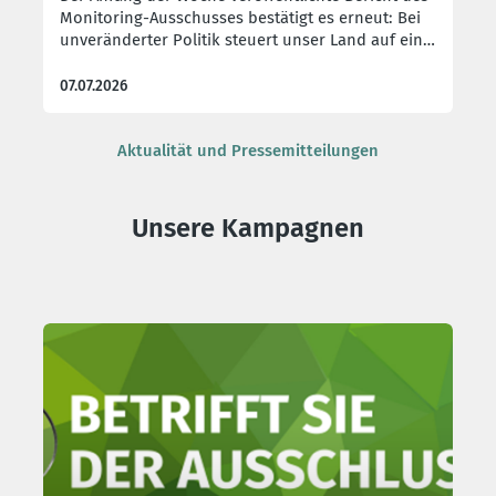
Monitoring-Ausschusses bestätigt es erneut: Bei
unveränderter Politik steuert unser Land auf ein
noch tieferes Haushaltsdefizit zu als zu Beginn der
Regierungsperiode erwartet.
07.07.2026
Aktualität und Pressemitteilungen
Unsere Kampagnen