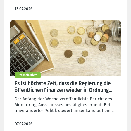
Für die CSC verfolgt die Regierung keine Politik, die
die Auswirkungen der Bevölkerungsalterung
13.07.2026
abfedert oder die wirtschaftlichen Perspektiven
verbessert. Stattdessen beschränkt sie sich darauf,
das Rentensystem auszuhöhlen.
Pressebericht
Es ist höchste Zeit, dass die Regierung die
öffentlichen Finanzen wieder in Ordnung
bringt!
Der Anfang der Woche veröffentlichte Bericht des
Monitoring-Ausschusses bestätigt es erneut: Bei
unveränderter Politik steuert unser Land auf ein
noch tieferes Haushaltsdefizit zu als zu Beginn der
Regierungsperiode erwartet.
07.07.2026