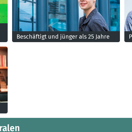
Beschäftigt und jünger als 25 Jahre
P
Du arbeitest und bist noch keine 25 Jahre alt? Dann
A
kannst du unsere Formel CSC GO nutzen, unsere
I
besondere Mitgliedschaft für nur 11 €.
t
ralen