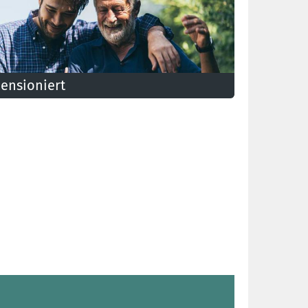
ensioniert
uch wenn Sie in Rente sind, sind wir immer da, um
hnen zu helfen. Entdecken Sie, was die CSC für Sie
un kann.