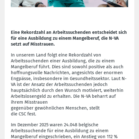
Eine Rekordzahl an
Arbeitssuchende
n
entscheide
t
sich
für eine Ausbildung
zu einem Mangelberuf
, die N-VA
setzt auf Misstrauen.
In unserem Land folgt eine Rekordzahl von
Arbeitssuchenden einer Ausbildung, die zu einem
Mangelberuf führt. Dies sind sowohl positive als auch
hoffnungsvolle Nachrichten, angesichts der enormen
Engpässe, insbesondere im Gesundheitssektor. Laut N-
VA ist der Ansatz der Arbeitssuchenden jedoch
hauptsächlich durch den Wunsch motiviert, weiterhin
Arbeitslosengeld zu erhalten.
Die N-VA
beharrt auf
ihrem Misstrauen
gegenüber
gewöhnliche
n
Menschen,
stellt
die
CSC
fest.
Im Dezember 2025 waren 24.048 belgische
Arbeitssuchende für eine Ausbildung zu einem
Mangel
beruf
eingeschrieben
, ein Anstieg von 112 %