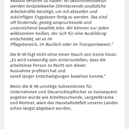
Realität verloren zu haben. Im Gesundheitssektor
werden beispielsweise Zehntausende zusätzliche
Arbeitskräfte benötigt, um mit aktuellen und
zukünftigen Engpässen fertig zu werden. Das sind
oft
fordernde
,
geistig
anspruchsvolle und
unzureichend bezahlte Jobs. Wir können nur jeden
willkommen heißen, der sich für eine Ausbildung
entscheidet, sei es im
Pflegebereich,
im
Bau
fach
oder
im
Transport
wesen
."
Die N-VA fügt nicht ohne einen Hauch von Ironie hinzu:
„Es wird notwendig sein sicherzustellen, dass die
arbeitslose Person zu Recht von dieser
Ausnahme
profitiert hat und
somit
länger
Entschädigung
en beziehen
konnte.
“
Wenn die N-VA unnötige Subventionen für
Unternehmen und Steuerschlupflöcher so konsequent
angehen würde wie Arbeitssuchende, Langzeitkranke
und Rentner, wäre das Haushaltsdefizit unseres Landes
schon längst
ab
g
ebaut worden.