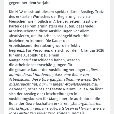
gegenüber dem Vorjahr.
Die N-VA
misstraut
diese
m
spektakulären Anstieg. Trotz
des erklärten Wunsches der Regierung, so viele
Menschen wie möglich in Arbeit zu setzen,
lässt
die
Partei des Premierministers
verlauten
, dass viele
Arbeitssuchende diese Ausbildung
en
vor allem
absolvieren, um ihr
Arbeit
s
losengeld
weiterhin
beziehen zu können
. Die Dauer der
Arbeitslosenunterstützung w
urde effektiv
b
egrenzt.
Für
Personen, die sich vor dem 1. Januar 2026
für eine Ausbildung
zu einem
Mangelberuf
entschieden
haben,
werden
die
Arbeitslosenentschädigungen
für
die
gesamte
Dauer der Ausbildung verlängert.
„
Dies
könnte darauf hindeuten, dass eine Reihe von
Arbeitslosen diese Übergangsmaßnahme wissentlich
missbraucht hat,
nur um länger Arbeitslosengeld zu
beziehen
"
, schreibt Het
Laatste
Nieuws
. Laut N-VA lässt
sich der Anstieg der Einschreibungen in
Ausbildungskursen für Mangel
berufe
auch durch die
Rolle der Gewerkschaften erklären.
„
Sie organisierten
Workshops, in denen sie Arbeitslosen erklärten, wie sie
ihre Leistungen verlängern können, und sie