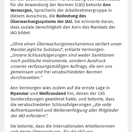
für die Anwendung der Normen (CAS) betonte
Ann
Vermorgen,
Sprecherin der Arbeitnehmergruppe in
diesem Ausschuss, die
Bedeutung des
Überwachungssystems der IAO.
Sie erinnerte daran,
dass soziale Gerechtigkeit den Kern des Mandats der
IAO bildet:
„
Ohne einen Überwachungsmechanismus verliert unser
Mandat jegliche Substanz
“, erklärte Vermorgen.
„
Unsere Schlussfolgerungen sind weder Sanktionen
noch politische Instrumente, sondern Ausdruck
unseres verfassungsmäßigen Auftrags, die von uns
gemeinsam und frei verabschiedeten Normen
durchzusetzen.“
Ann Vermorgen wies zudem auf die ernste Lage in
Myanmar
und
Weißrussland
hin, denen der CAS
Sondersitzungen gewidmet hatte, und betonte, dass
die verabschiedeten Schlussfolgerungen „
die volle
Aufmerksamkeit und Weiterverfolgung aller Mitglieder
der IAO erfordern“.
Sie betonte, dass die internationalen Arbeitsnormen
und deren Überwachung „
für die IAO von