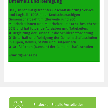
Unterhalt und Reinigung
Der „Dienst mit getrennter Geschäftsführung Service
und Logistik“ (DGSL) der Deutschsprachigen
Gemeinschaft zählt mittlerweile rund 200
Mitarbeiterinnen und Mitarbeiter. Der DGSL besteht seit
2013 und hat folgende Aufgaben und Tätigkeiten:
✘ Begleitung der Busse für die Schülerbeförderung
✘ Unterhalt und Reinigung der Gemeinschaftsschulen
in Eupen, Kelmis, St.Vith und Bütgenbach
✘ Großküchen (Mensen) der Gemeinschaftsschulen
www.dgmensa.be
Entdecken Sie alle Vorteile der