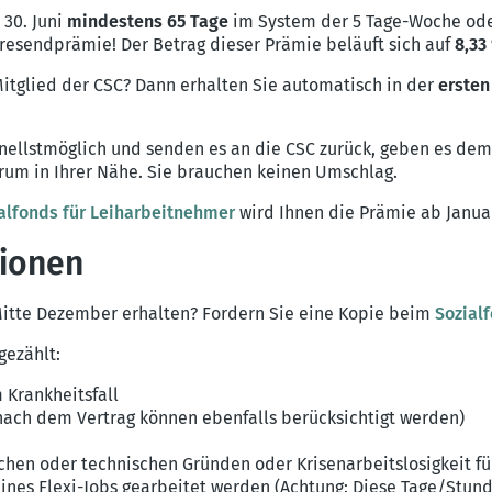
 30. Juni
mindestens 65 Tage
im System der 5 Tage-Woche od
hresendprämie! Der Betrag dieser Prämie beläuft sich auf
8,33
Mitglied der CSC? Dann erhalten Sie automatisch in der
ersten
ellstmöglich und senden es an die CSC zurück, geben es dem
rum in Ihrer Nähe. Sie brauchen keinen Umschlag.
alfonds für Leiharbeitnehmer
wird Ihnen die Prämie ab Janua
tionen
itte Dezember erhalten? Fordern Sie eine Kopie beim
Sozial
gezählt:
 Krankheitsfall
 nach dem Vertrag können ebenfalls berücksichtigt werden)
ichen oder technischen Gründen oder Krisenarbeitslosigkeit f
nes Flexi-Jobs gearbeitet werden (Achtung: Diese Tage/Stund