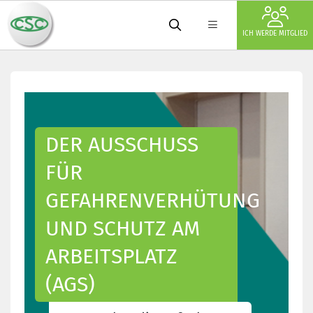
ICH WERDE MITGLIED
DER AUSSCHUSS
FÜR
GEFAHRENVERHÜTUNG
UND SCHUTZ AM
ARBEITSPLATZ
(AGS)